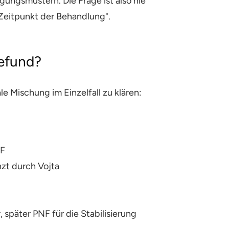
ngsmustern. Die Frage ist also nie
Zeitpunkt der Behandlung".
efund?
e Mischung im Einzelfall zu klären:
NF
zt durch Vojta
 später PNF für die Stabilisierung