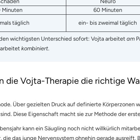
Schäden
Neuro
 Minuten
60 Minuten
mals täglich
ein- bis zweimal täglich
 den wichtigsten Unterschied sofort: Vojta arbeitet
am
Pa
 arbeitet
kombiniert
.
 die Vojta-Therapie die richtige Wah
thode. Über gezielten Druck auf definierte Körperzone
sind. Diese Eigenschaft macht sie zur Methode der erst
bensjahr kann ein Säugling noch nicht willkürlich mitarb
, die das junge Nervensystem ohnehin gerade ausreift. 