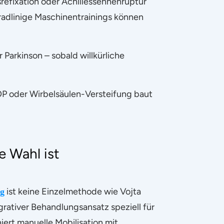
refixation oder Achillessehnenruptur
radlinige Maschinentrainings können
 Parkinson – sobald willkürliche
P oder Wirbelsäulen-Versteifung baut
e Wahl ist
ist keine Einzelmethode wie Vojta
ng
grativer Behandlungsansatz speziell für
iert manuelle Mobilisation mit