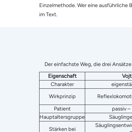
Einzelmethode. Wer eine ausführliche Be
im Text.
Der einfachste Weg, die drei Ansätze
Eigenschaft
Voj
Charakter
eigenst
Wirkprinzip
Reflexlokomot
Patient
passiv –
Hauptaltersgruppe
Säuglinge
Säuglingsentwi
Stärken bei