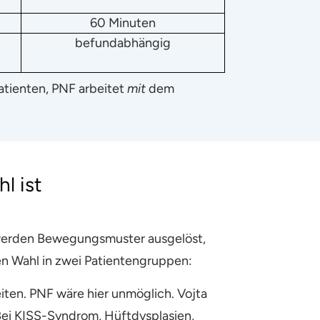
60 Minuten
befundabhängig
tienten, PNF arbeitet
mit
dem
l ist
n werden Bewegungsmuster ausgelöst,
en Wahl in zwei Patientengruppen:
eiten. PNF wäre hier unmöglich. Vojta
Bei KISS-Syndrom, Hüftdysplasien,