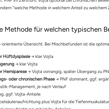
 PNF im Zentrum, Vojta optional bei chronischen Bewegu
ondern "welche Methode in welchem Anteil zu welchem 
e Methode für welchen typischen B
orientierte Übersicht. Bei Mischbefunden ist die optimal
r Hüftdysplasie
→ klar Vojta
ögerung
→ klar Vojta
er Hemiparese
→ Vojta vorrangig, später Übergang zu P
ungs- oder chronischen Phase
→ PNF dominant, ggf. ergän
stik-Management, je nach Verlauf
g, ggf. Vojta-Anteile
elsäulenaufrichtung plus Vojta für die Tiefenmuskulatur,