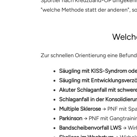
Sportler nach Kreuzband-OP umgekehrt:
"welche Methode statt der anderen", s
Welch
Zur schnellen Orientierung eine Befund-
Säugling mit KISS-Syndrom ode
Säugling mit Entwicklungsverz
Akuter Schlaganfall mit schwer
Schlaganfall in der Konsolidier
Multiple Sklerose
→ PNF mit Spa
Parkinson
→ PNF mit Gangtrainin
Bandscheibenvorfall LWS
→ Wirb