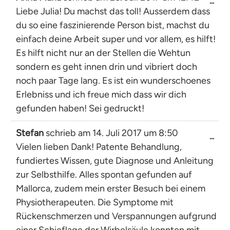
Dies
...
Liebe Julia! Du machst das toll! Ausserdem dass
Met
ein-
du so eine faszinierende Person bist, machst du
einfach deine Arbeit super und vor allem, es hilft!
Es hilft nicht nur an der Stellen die Wehtun
sondern es geht innen drin und vibriert doch
noch paar Tage lang. Es ist ein wunderschoenes
Erlebniss und ich freue mich dass wir dich
gefunden haben! Sei gedruckt!
Stefan
schrieb am
14. Juli 2017
um
8:50
Dies
...
Vielen lieben Dank! Patente Behandlung,
Met
ein-
fundiertes Wissen, gute Diagnose und Anleitung
zur Selbsthilfe. Alles spontan gefunden auf
Mallorca, zudem mein erster Besuch bei einem
Physiotherapeuten. Die Symptome mit
Rückenschmerzen und Verspannungen aufgrund