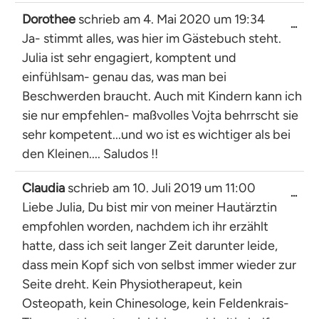
Dorothee
schrieb am
4. Mai 2020
um
19:34
Dies
...
Ja- stimmt alles, was hier im Gästebuch steht.
Met
ein-
Julia ist sehr engagiert, komptent und
einfühlsam- genau das, was man bei
Beschwerden braucht. Auch mit Kindern kann ich
sie nur empfehlen- maßvolles Vojta behrrscht sie
sehr kompetent...und wo ist es wichtiger als bei
den Kleinen.... Saludos !!
Claudia
schrieb am
10. Juli 2019
um
11:00
Dies
...
Liebe Julia, Du bist mir von meiner Hautärztin
Met
ein-
empfohlen worden, nachdem ich ihr erzählt
hatte, dass ich seit langer Zeit darunter leide,
dass mein Kopf sich von selbst immer wieder zur
Seite dreht. Kein Physiotherapeut, kein
Osteopath, kein Chinesologe, kein Feldenkrais-