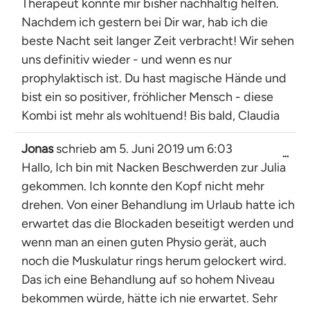
Therapeut konnte mir bisher nachhaltig helfen.
Nachdem ich gestern bei Dir war, hab ich die
beste Nacht seit langer Zeit verbracht! Wir sehen
uns definitiv wieder - und wenn es nur
prophylaktisch ist. Du hast magische Hände und
bist ein so positiver, fröhlicher Mensch - diese
Kombi ist mehr als wohltuend! Bis bald, Claudia
Jonas
schrieb am
5. Juni 2019
um
6:03
Dies
...
Hallo, Ich bin mit Nacken Beschwerden zur Julia
Met
ein-
gekommen. Ich konnte den Kopf nicht mehr
drehen. Von einer Behandlung im Urlaub hatte ich
erwartet das die Blockaden beseitigt werden und
wenn man an einen guten Physio gerät, auch
noch die Muskulatur rings herum gelockert wird.
Das ich eine Behandlung auf so hohem Niveau
bekommen würde, hätte ich nie erwartet. Sehr