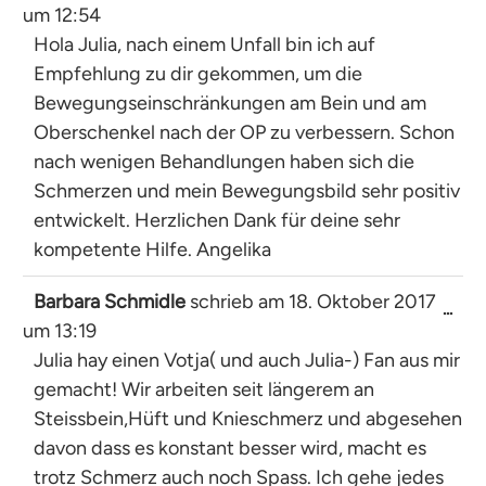
um
12:54
Met
ein-
Hola Julia, nach einem Unfall bin ich auf
Empfehlung zu dir gekommen, um die
Bewegungseinschränkungen am Bein und am
Oberschenkel nach der OP zu verbessern. Schon
nach wenigen Behandlungen haben sich die
Schmerzen und mein Bewegungsbild sehr positiv
entwickelt. Herzlichen Dank für deine sehr
kompetente Hilfe. Angelika
Barbara Schmidle
schrieb am
18. Oktober 2017
Dies
...
um
13:19
Met
ein-
Julia hay einen Votja( und auch Julia-) Fan aus mir
gemacht! Wir arbeiten seit längerem an
Steissbein,Hüft und Knieschmerz und abgesehen
davon dass es konstant besser wird, macht es
trotz Schmerz auch noch Spass. Ich gehe jedes