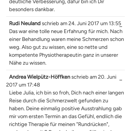
deutliche Verbesserung, dafür bin ich Dir
besonders dankbar.
Rudi Neuland
schrieb am
24. Juni 2017
um
13:55
Dies
...
Das war eine tolle neue Erfahrung für mich. Nach
Met
ein-
einer Behandlung waren meine Schmerzen schon
weg. Also gut zu wissen, eine so nette und
kompetente Physiotherapeutin ganz in unserer
Nähe zu wissen.
Andrea Wielpütz-Höffken
schrieb am
20. Juni
Dies
...
2017
um
17:48
Met
ein-
Liebe Julia, ich bin so froh, Dich nach einer langen
Reise durch die Schmerzwelt gefunden zu
haben. Deine einmalig positive Ausstrahlung gab
mir vom ersten Termin an das Gefühl, endlich die
richtige Therapie für meinen "Rundrücken",