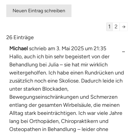
Navigatio
1
2
→
der
26 Einträge
Gästebuch
Michael
schrieb am
3. Mai 2025
um
21:35
Dies
...
Hallo, auch ich bin sehr begeistert von der
Met
ein-
Behandlung bei Julia – sie hat mir wirklich
weitergeholfen. Ich habe einen Rundrücken und
zusätzlich noch eine Skoliose. Dadurch leide ich
unter starken Blockaden,
Bewegungseinschränkungen und Schmerzen
entlang der gesamten Wirbelsäule, die meinen
Alltag stark beeinträchtigen. Ich war viele Jahre
lang bei Orthopäden, Chiropraktikern und
Osteopathen in Behandlung – leider ohne