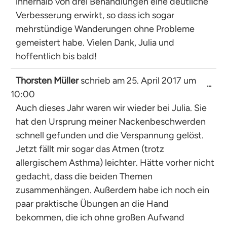
innerhalb von drei Behandlungen eine deutliche
Verbesserung erwirkt, so dass ich sogar
mehrstündige Wanderungen ohne Probleme
gemeistert habe. Vielen Dank, Julia und
hoffentlich bis bald!
Thorsten Müller
schrieb am
25. April 2017
um
Dies
...
10:00
Met
ein-
Auch dieses Jahr waren wir wieder bei Julia. Sie
hat den Ursprung meiner Nackenbeschwerden
schnell gefunden und die Verspannung gelöst.
Jetzt fällt mir sogar das Atmen (trotz
allergischem Asthma) leichter. Hätte vorher nicht
gedacht, dass die beiden Themen
zusammenhängen. Außerdem habe ich noch ein
paar praktische Übungen an die Hand
bekommen, die ich ohne großen Aufwand