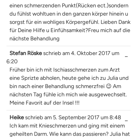
ein-
einen schmerzenden Punkt(Rücken ect.)sondern
du fühlst wohltuen in den ganzen körper hinein u
sorgst für ein wohliges Körpergefühl. Lieben Dank
für Deine Hilfe u Einfühsamkeit?Freu mich auf die
nächste Behandlung
Stefan Röske
schrieb am
4. Oktober 2017
um
Dies
...
6:20
Met
ein-
Früher bin ich mit Ischiasschmerzen zum Arzt
eine Sprizte abholen, heute gehe ich zu Julia und
bin nach einer Behandlung schmerzfrei 😉 Am
nächsten Tag fühle ich mich wie ausgewechselt.
Meine Favorit auf der Insel !!!
Heike
schrieb am
5. September 2017
um
8:48
Dies
...
Ich kam mit Knieschmerzen und ging mit einem
Met
ein-
geheilten Darm. Wie kann das passieren? Julia hat