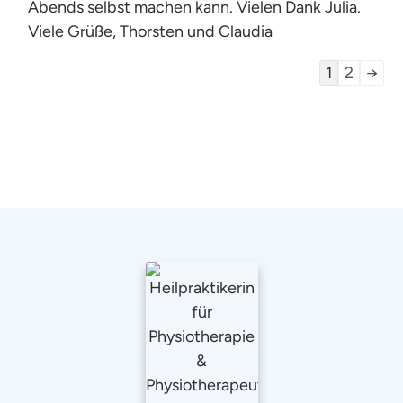
Abends selbst machen kann. Vielen Dank Julia.
Viele Grüße, Thorsten und Claudia
Navigatio
1
2
→
der
Gästebuch