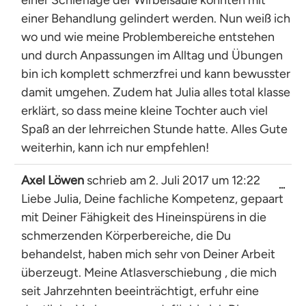
einer Schieflage der Wirbelsäule konnten mit
einer Behandlung gelindert werden. Nun weiß ich
wo und wie meine Problembereiche entstehen
und durch Anpassungen im Alltag und Übungen
bin ich komplett schmerzfrei und kann bewusster
damit umgehen. Zudem hat Julia alles total klasse
erklärt, so dass meine kleine Tochter auch viel
Spaß an der lehrreichen Stunde hatte. Alles Gute
weiterhin, kann ich nur empfehlen!
Axel Löwen
schrieb am
2. Juli 2017
um
12:22
Dies
...
Liebe Julia, Deine fachliche Kompetenz, gepaart
Met
ein-
mit Deiner Fähigkeit des Hineinspürens in die
schmerzenden Körperbereiche, die Du
behandelst, haben mich sehr von Deiner Arbeit
überzeugt. Meine Atlasverschiebung , die mich
seit Jahrzehnten beeinträchtigt, erfuhr eine