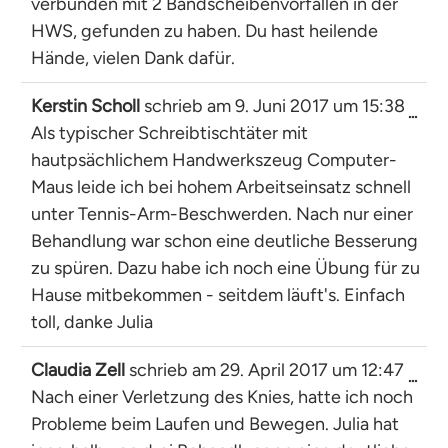
verbunden mit 2 Bandscheibenvorfällen in der
HWS, gefunden zu haben. Du hast heilende
Hände, vielen Dank dafür.
Kerstin Scholl
schrieb am
9. Juni 2017
um
15:38
Dies
...
Als typischer Schreibtischtäter mit
Met
ein-
hautpsächlichem Handwerkszeug Computer-
Maus leide ich bei hohem Arbeitseinsatz schnell
unter Tennis-Arm-Beschwerden. Nach nur einer
Behandlung war schon eine deutliche Besserung
zu spüren. Dazu habe ich noch eine Übung für zu
Hause mitbekommen - seitdem läuft's. Einfach
toll, danke Julia
Claudia Zell
schrieb am
29. April 2017
um
12:47
Dies
...
Nach einer Verletzung des Knies, hatte ich noch
Met
ein-
Probleme beim Laufen und Bewegen. Julia hat