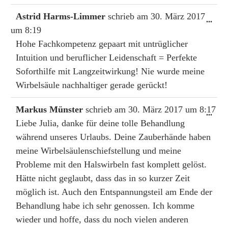
Astrid Harms-Limmer
schrieb am
30. März 2017
Dies
...
um
8:19
Met
ein-
Hohe Fachkompetenz gepaart mit untrüglicher
Intuition und beruflicher Leidenschaft = Perfekte
Soforthilfe mit Langzeitwirkung! Nie wurde meine
Wirbelsäule nachhaltiger gerade gerückt!
Markus Münster
schrieb am
30. März 2017
um
8:17
Dies
...
Liebe Julia, danke für deine tolle Behandlung
Met
ein-
während unseres Urlaubs. Deine Zauberhände haben
meine Wirbelsäulenschiefstellung und meine
Probleme mit den Halswirbeln fast komplett gelöst.
Hätte nicht geglaubt, dass das in so kurzer Zeit
möglich ist. Auch den Entspannungsteil am Ende der
Behandlung habe ich sehr genossen. Ich komme
wieder und hoffe, dass du noch vielen anderen