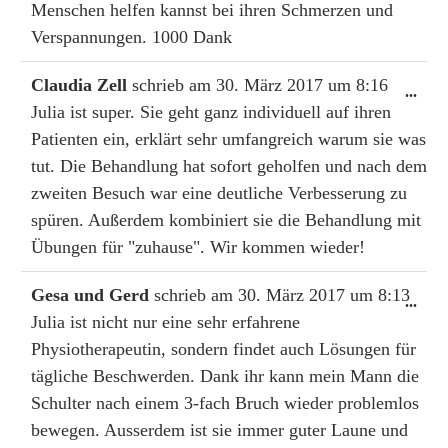
Menschen helfen kannst bei ihren Schmerzen und
Verspannungen. 1000 Dank
Claudia Zell
schrieb am
30. März 2017
um
8:16
Dies
...
Julia ist super. Sie geht ganz individuell auf ihren
Met
ein-
Patienten ein, erklärt sehr umfangreich warum sie was
tut. Die Behandlung hat sofort geholfen und nach dem
zweiten Besuch war eine deutliche Verbesserung zu
spüren. Außerdem kombiniert sie die Behandlung mit
Übungen für "zuhause". Wir kommen wieder!
Gesa und Gerd
schrieb am
30. März 2017
um
8:13
Dies
...
Julia ist nicht nur eine sehr erfahrene
Met
ein-
Physiotherapeutin, sondern findet auch Lösungen für
tägliche Beschwerden. Dank ihr kann mein Mann die
Schulter nach einem 3-fach Bruch wieder problemlos
bewegen. Ausserdem ist sie immer guter Laune und