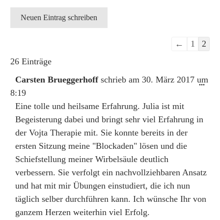
Navigation
←
1
2
der
26 Einträge
Gästebuchlis
Carsten Brueggerhoff
schrieb am
30. März 2017
um
Dies
...
8:19
Met
ein-
Eine tolle und heilsame Erfahrung. Julia ist mit
Begeisterung dabei und bringt sehr viel Erfahrung in
der Vojta Therapie mit. Sie konnte bereits in der
ersten Sitzung meine "Blockaden" lösen und die
Schiefstellung meiner Wirbelsäule deutlich
verbessern. Sie verfolgt ein nachvollziehbaren Ansatz
und hat mit mir Übungen einstudiert, die ich nun
täglich selber durchführen kann. Ich wünsche Ihr von
ganzem Herzen weiterhin viel Erfolg.